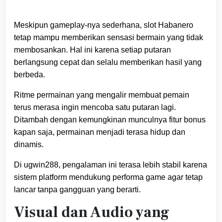
Meskipun gameplay-nya sederhana, slot Habanero
tetap mampu memberikan sensasi bermain yang tidak
membosankan. Hal ini karena setiap putaran
berlangsung cepat dan selalu memberikan hasil yang
berbeda.
Ritme permainan yang mengalir membuat pemain
terus merasa ingin mencoba satu putaran lagi.
Ditambah dengan kemungkinan munculnya fitur bonus
kapan saja, permainan menjadi terasa hidup dan
dinamis.
Di ugwin288, pengalaman ini terasa lebih stabil karena
sistem platform mendukung performa game agar tetap
lancar tanpa gangguan yang berarti.
Visual dan Audio yang