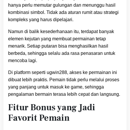
hanya perlu memutar gulungan dan menunggu hasil
kombinasi simbol. Tidak ada aturan rumit atau strategi
kompleks yang harus dipelajari.
Namun di balik kesederhanaan itu, terdapat banyak
elemen kejutan yang membuat permainan tetap
menarik. Setiap putaran bisa menghasilkan hasil
berbeda, sehingga selalu ada rasa penasaran untuk
mencoba lagi.
Di platform seperti ugwin288, akses ke permainan ini
dibuat lebih praktis. Pemain tidak perlu melalui proses
yang panjang untuk masuk ke game, sehingga
pengalaman bermain terasa lebih cepat dan langsung.
Fitur Bonus yang Jadi
Favorit Pemain