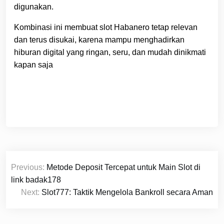
digunakan.
Kombinasi ini membuat slot Habanero tetap relevan
dan terus disukai, karena mampu menghadirkan
hiburan digital yang ringan, seru, dan mudah dinikmati
kapan saja
Post
Previous:
Metode Deposit Tercepat untuk Main Slot di
navigation
link badak178
Next:
Slot777: Taktik Mengelola Bankroll secara Aman