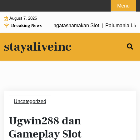
Skip
Menu
to
August 7, 2026
content
Breaking News
asti Menang” yang Mengatasnamakan Slot |
Palumania Live S
stayaliveinc
Uncategorized
Ugwin288 dan
Gameplay Slot