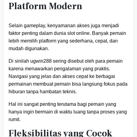
Platform Modern
Selain gameplay, kenyamanan akses juga menjadi
faktor penting dalam dunia slot online. Banyak pemain
lebih memilih platform yang sederhana, cepat, dan
mudah digunakan.
Di sinilah ugwin288 sering disebut oleh para pemain
karena menawarkan pengalaman yang praktis.
Navigasi yang jelas dan akses cepat ke berbagai
permainan membuat pemain bisa langsung fokus pada
hiburan tanpa hambatan teknis.
Hal ini sangat penting terutama bagi pemain yang
hanya ingin bermain di waktu luang tanpa proses yang
rumit.
Fleksibilitas yang Cocok