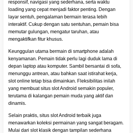
responsif, navigasi yang sederhana, serta waktu
loading yang cepat menjadi faktor penting. Dengan
layar sentuh, pengalaman bermain terasa lebih
interaktif. Cukup dengan satu sentuhan, pemain bisa
memutar gulungan, mengatur taruhan, atau
mengaktifkan fitur khusus.
Keunggulan utama bermain di smartphone adalah
kenyamanan. Pemain tidak perlu lagi duduk lama di
depan laptop atau komputer. Sambil bersantai di sofa,
menunggu antrean, atau bahkan saat istirahat kerja,
slot online tetap bisa dimainkan. Fleksibilitas inilah
yang membuat situs slot Android semakin populer,
terutama di kalangan pemain muda yang aktif dan
dinamis.
Selain praktis, situs slot Android terbaik juga
menawarkan koleksi permainan yang sangat beragam.
Mulai dari slot klasik dengan tampilan sederhana