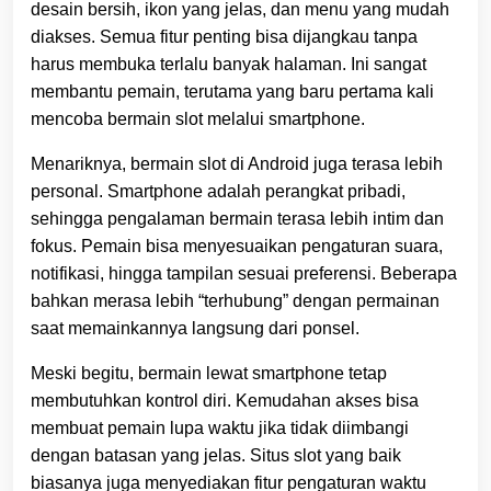
desain bersih, ikon yang jelas, dan menu yang mudah
diakses. Semua fitur penting bisa dijangkau tanpa
harus membuka terlalu banyak halaman. Ini sangat
membantu pemain, terutama yang baru pertama kali
mencoba bermain slot melalui smartphone.
Menariknya, bermain slot di Android juga terasa lebih
personal. Smartphone adalah perangkat pribadi,
sehingga pengalaman bermain terasa lebih intim dan
fokus. Pemain bisa menyesuaikan pengaturan suara,
notifikasi, hingga tampilan sesuai preferensi. Beberapa
bahkan merasa lebih “terhubung” dengan permainan
saat memainkannya langsung dari ponsel.
Meski begitu, bermain lewat smartphone tetap
membutuhkan kontrol diri. Kemudahan akses bisa
membuat pemain lupa waktu jika tidak diimbangi
dengan batasan yang jelas. Situs slot yang baik
biasanya juga menyediakan fitur pengaturan waktu