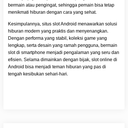
bermain atau pengingat, sehingga pemain bisa tetap
menikmati hiburan dengan cara yang sehat.
Kesimpulannya, situs slot Android menawarkan solusi
hiburan modern yang praktis dan menyenangkan.
Dengan performa yang stabil, koleksi game yang
lengkap, serta desain yang ramah pengguna, bermain
slot di smartphone menjadi pengalaman yang seru dan
efisien. Selama dimainkan dengan bijak, slot online di
Android bisa menjadi teman hiburan yang pas di
tengah kesibukan sehari-hari.
Post