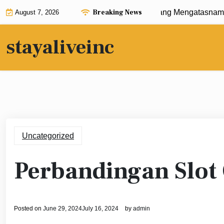
Skip
Breaking News
Waspadai Klaim “Pasti Menang” yang Mengatasnama
August 7, 2026
to
content
stayaliveinc
Uncategorized
Perbandingan Slot 
Posted on
June 29, 2024
July 16, 2024
by
admin