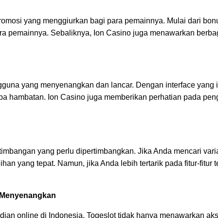
omosi yang menggiurkan bagi para pemainnya. Mulai dari bon
a pemainnya. Sebaliknya, Ion Casino juga menawarkan berbaga
una yang menyenangkan dan lancar. Dengan interface yang int
pa hambatan. Ion Casino juga memberikan perhatian pada peng
rtimbangan yang perlu dipertimbangkan. Jika Anda mencari var
an yang tepat. Namun, jika Anda lebih tertarik pada fitur-fitur 
g Menyenangkan
udian online di Indonesia, Togeslot tidak hanya menawarkan a