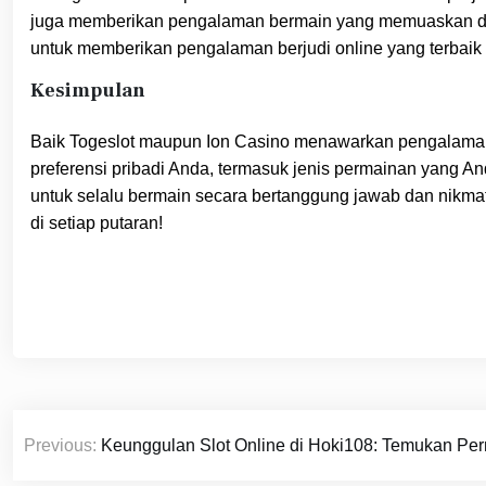
juga memberikan pengalaman bermain yang memuaskan dan ta
untuk memberikan pengalaman berjudi online yang terbaik
Kesimpulan
Baik Togeslot maupun Ion Casino menawarkan pengalaman 
preferensi pribadi Anda, termasuk jenis permainan yang A
untuk selalu bermain secara bertanggung jawab dan nikma
di setiap putaran!
Post
Previous:
Keunggulan Slot Online di Hoki108: Temukan Per
navigation