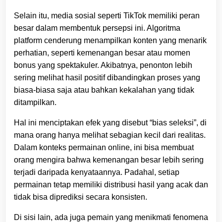
Selain itu, media sosial seperti TikTok memiliki peran
besar dalam membentuk persepsi ini. Algoritma
platform cenderung menampilkan konten yang menarik
perhatian, seperti kemenangan besar atau momen
bonus yang spektakuler. Akibatnya, penonton lebih
sering melihat hasil positif dibandingkan proses yang
biasa-biasa saja atau bahkan kekalahan yang tidak
ditampilkan.
Hal ini menciptakan efek yang disebut “bias seleksi”, di
mana orang hanya melihat sebagian kecil dari realitas.
Dalam konteks permainan online, ini bisa membuat
orang mengira bahwa kemenangan besar lebih sering
terjadi daripada kenyataannya. Padahal, setiap
permainan tetap memiliki distribusi hasil yang acak dan
tidak bisa diprediksi secara konsisten.
Di sisi lain, ada juga pemain yang menikmati fenomena