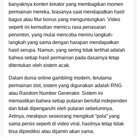
banyaknya konten kreator yang membagikan momen
permainan mereka, biasanya saat mendapatkan hasil
bagus atau fitur bonus yang menguntungkan. Video
seperti ini kemudian memicu rasa penasaran
penonton, yang mulai mencoba meniru langkah-
langkah yang sama dengan harapan mendapatkan
hasil serupa. Namun, yang sering tidak terlihat adalah
bahwa setiap hasil permainan pada dasarnya tetap
ditentukan oleh sistem acak.
Dalam dunia online gambling modern, terutama
permainan slot, sistem yang digunakan adalah RNG
atau Random Number Generator. Sistem ini
memastikan bahwa setiap putaran bersifat independen
dan tidak dipengaruhi oleh putaran sebelumnya.
Artinya, meskipun seseorang mengikuti “pola” yang
sama persis seperti di video viral, hasilnya tetap tidak
bisa diprediksi atau dijamin akan sama.