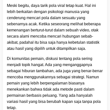
Meski begitu, daya tarik pola viral tetap kuat. Hal ini
lebih berkaitan dengan psikologi manusia yang
cenderung mencari pola dalam sesuatu yang
sebenarnya acak. Ketika seseorang melihat beberapa
kemenangan berturut-turut dalam sebuah video, otak
secara alami mencoba mencari hubungan sebab-
akibat, padahal itu bisa saja hanya kebetulan statistik
atau hasil yang dipilih untuk ditampilkan saja.
Di komunitas pemain, diskusi tentang pola sering
menjadi topik hangat. Ada yang menganggapnya
sebagai hiburan tambahan, ada juga yang benar-benar
mencoba menggunakannya sebagai strategi. Namun
pemain yang lebih berpengalaman biasanya
menekankan bahwa tidak ada metode pasti dalam
permainan berbasis peluang. Yang ada hanyalah
variasi hasil yang bisa berubah kapan saja tanpa pola
tetap.