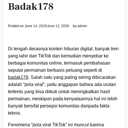
Badak178
Posted on
June 14, 2026
June 12, 2026
by
admin
Di tengah derasnya konten hiburan digital, banyak tren
yang lahir dari TikTok dan kemudian menyebar ke
berbagai komunitas online, termasuk pembahasan
seputar permainan berbasis peluang seperti di
badak178
. Salah satu yang paling sering dibicarakan
adalah “pola viral”, yaitu anggapan bahwa ada urutan
tertentu yang bisa diikuti untuk meningkatkan hasil
permainan, meskipun pada kenyataannya hal ini lebih
banyak bersifat persepsi komunitas daripada fakta
teknis.
Fenomena “pola viral TikTok” ini muncul karena