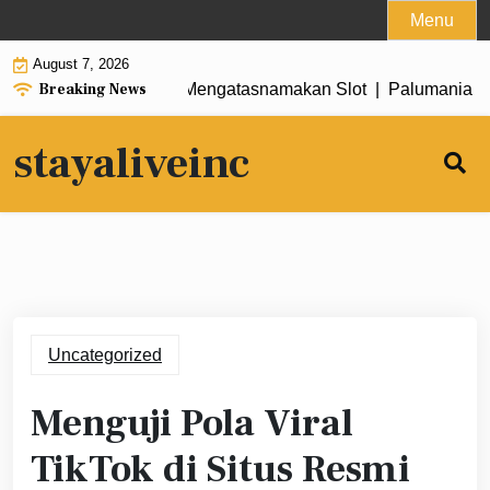
Skip
Menu
to
August 7, 2026
content
Breaking News
 “Pasti Menang” yang Mengatasnamakan Slot |
Palumania Liv
stayaliveinc
Uncategorized
Menguji Pola Viral
TikTok di Situs Resmi