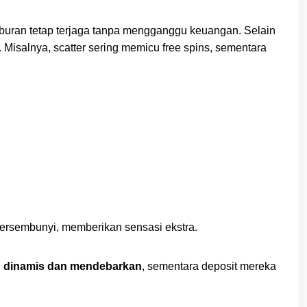
buran tetap terjaga tanpa mengganggu keuangan. Selain
Misalnya, scatter sering memicu free spins, sementara
tersembunyi, memberikan sensasi ekstra.
g
dinamis dan mendebarkan
, sementara deposit mereka