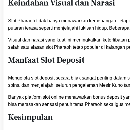
Keindahan Visual dan Narasi
Slot Pharaoh tidak hanya menawarkan kemenangan, tetapi ju
putaran terasa seperti menjelajahi lukisan hidup. Beberap
Visual dan narasi yang kuat ini meningkatkan keterlibatan 
salah satu alasan slot Pharaoh tetap populer di kalangan
Manfaat Slot Deposit
Mengelola slot deposit secara bijak sangat penting dalam
spins, dan menjelajahi seluruh pengalaman Mesir Kuno tan
Banyak platform slot online menawarkan bonus deposit yan
bisa merasakan sensasi penuh tema Pharaoh sekaligus m
Kesimpulan