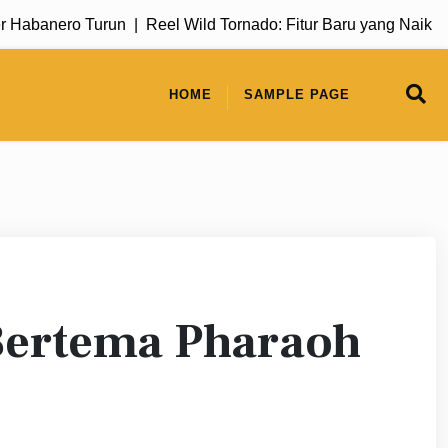
Habanero Turun |
Reel Wild Tornado: Fitur Baru yang Naik 2% 
HOME
SAMPLE PAGE
 Bertema Pharaoh