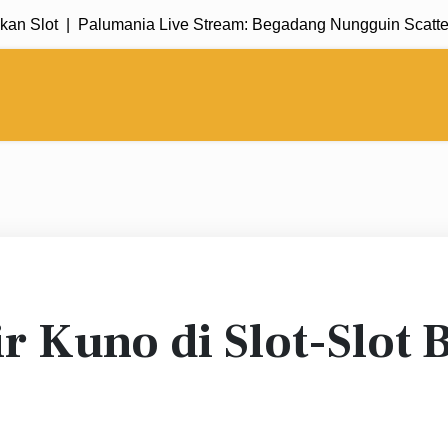
 Slot |
Palumania Live Stream: Begadang Nungguin Scatter 
ir Kuno di Slot-Slot