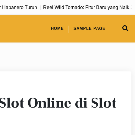
abanero Turun |
Reel Wild Tornado: Fitur Baru yang Naik 2% H
HOME
SAMPLE PAGE
lot Online di Slot