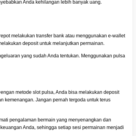
nyebabkan Anda kehilangan lebih banyak uang.
-repot melakukan transfer bank atau menggunakan e-wallet
melakukan deposit untuk melanjutkan permainan.
engeluaran yang sudah Anda tentukan. Menggunakan pulsa
Dengan metode slot pulsa, Anda bisa melakukan deposit
an kemenangan. Jangan pernah tergoda untuk terus
 nikmati pengalaman bermain yang menyenangkan dan
keuangan Anda, sehingga setiap sesi permainan menjadi