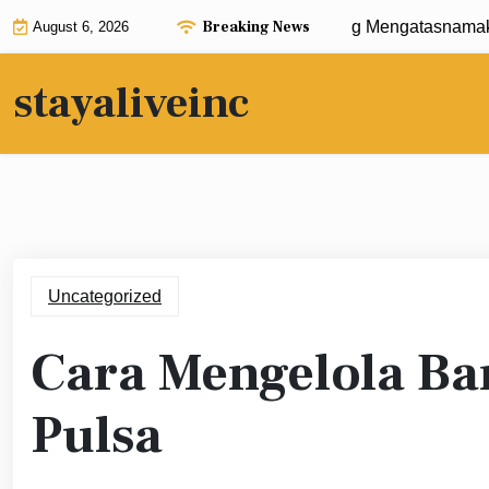
Skip
Breaking News
Waspadai Klaim “Pasti Menang” yang Mengatasnamakan
August 6, 2026
to
content
stayaliveinc
Uncategorized
Cara Mengelola Ban
Pulsa