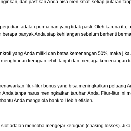
ginkan, dan pastikan Anda bisa menikmati setiap putaran tan
perjudian adalah permainan yang tidak pasti. Oleh karena itu,
 berapa banyak Anda siap kehilangan sebelum berhenti bermai
kroll yang Anda miliki dan batas kemenangan 50%, maka jika A
 menghindari kerugian lebih lanjut dan menjaga kemenangan t
enawarkan fitur-fitur bonus yang bisa meningkatkan peluang And
n Anda tanpa harus meningkatkan taruhan Anda. Fitur-fitur ini
antu Anda mengelola bankroll lebih efisien.
 slot adalah mencoba mengejar kerugian (chasing losses). Jik