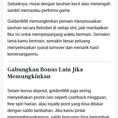
Sebaiknya, mulai dengan taruhan kecil atau menengah
sambil memantau performa game.
Golden666 memungkinkan pemain menyesuaikan
taruhan secara fleksibel di setiap slot, jadi manfaatkan
fitur ini untuk memperpanjang waktu bermain. Semakin
lama kamu bermain, semakin besar peluang
menyelesaikan syarat turnover dan menarik hasil
kemenanganmu.
Gabungkan Bonus Lain Jika
Memungkinkan
Selain bonus deposit, golden666 juga sering
menyediakan promo lain seperti cashback mingguan,
free spin harian, atau loyalty point yang bisa ditukar
dengan saldo tambahan. Jika kamu pintar
mengombinasikannya, saldo bonusmu bisa bertambah