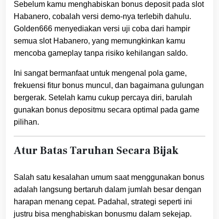
Sebelum kamu menghabiskan bonus deposit pada slot
Habanero, cobalah versi demo-nya terlebih dahulu.
Golden666 menyediakan versi uji coba dari hampir
semua slot Habanero, yang memungkinkan kamu
mencoba gameplay tanpa risiko kehilangan saldo.
Ini sangat bermanfaat untuk mengenal pola game,
frekuensi fitur bonus muncul, dan bagaimana gulungan
bergerak. Setelah kamu cukup percaya diri, barulah
gunakan bonus depositmu secara optimal pada game
pilihan.
Atur Batas Taruhan Secara Bijak
Salah satu kesalahan umum saat menggunakan bonus
adalah langsung bertaruh dalam jumlah besar dengan
harapan menang cepat. Padahal, strategi seperti ini
justru bisa menghabiskan bonusmu dalam sekejap.