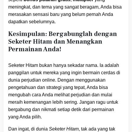
meningkat, dan tema yang sangat beragam, Anda bisa
merasakan sensasi baru yang belum pernah Anda
dapatkan sebelumnya.
Kesimpulan: Bergabunglah dengan
Seketer Hitam dan Menangkan
Permainan Anda!
Seketer Hitam bukan hanya sekadar nama. Ia adalah
panggilan untuk mereka yang ingin bermain cerdas di
dunia perjudian online. Dengan menggunakan
pengetahuan dan strategi yang tepat, Anda bisa
mengubah cara Anda melihat perjudian dan mulai
meraih kemenangan lebih sering. Jangan ragu untuk
bergabung dan nikmati setiap detik dari permainan
yang Anda pilih.
Dan ingat, di dunia
Seketer Hitam
, tak ada yang tak