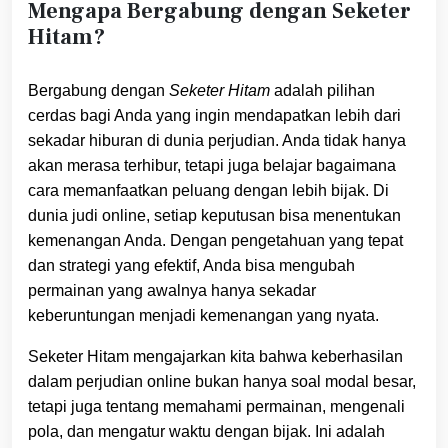
Mengapa Bergabung dengan Seketer
Hitam?
Bergabung dengan
Seketer Hitam
adalah pilihan
cerdas bagi Anda yang ingin mendapatkan lebih dari
sekadar hiburan di dunia perjudian. Anda tidak hanya
akan merasa terhibur, tetapi juga belajar bagaimana
cara memanfaatkan peluang dengan lebih bijak. Di
dunia judi online, setiap keputusan bisa menentukan
kemenangan Anda. Dengan pengetahuan yang tepat
dan strategi yang efektif, Anda bisa mengubah
permainan yang awalnya hanya sekadar
keberuntungan menjadi kemenangan yang nyata.
Seketer Hitam mengajarkan kita bahwa keberhasilan
dalam perjudian online bukan hanya soal modal besar,
tetapi juga tentang memahami permainan, mengenali
pola, dan mengatur waktu dengan bijak. Ini adalah